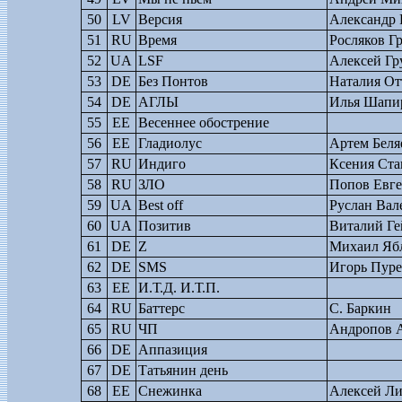
50
LV
Версия
Александр 
51
RU
Время
Росляков Г
52
UA
LSF
Алексей Гр
53
DE
Без Понтов
Наталия От
54
DE
АГЛЫ
Илья Шапи
55
EE
Весеннее обострение
56
EE
Гладиолус
Артем Беля
57
RU
Индиго
Ксения Ста
58
RU
ЗЛО
Попов Евг
59
UA
Best off
Руслан Вал
60
UA
Позитив
Виталий Ге
61
DE
Z
Михаил Яб
62
DE
SMS
Игорь Пуре
63
EE
И.Т.Д. И.Т.П.
64
RU
Баттерс
С. Баркин
65
RU
ЧП
Андропов 
66
DE
Аппазиция
67
DE
Татьянин день
68
EE
Снежинка
Алексей Л