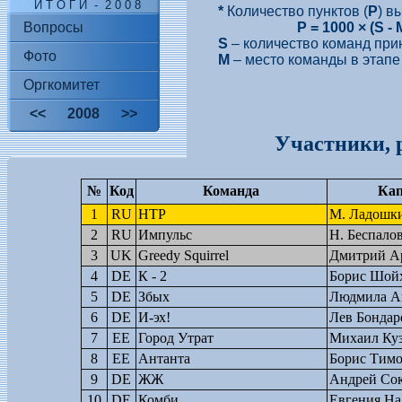
И Т О Г И - 2 0 0 8
*
Количество пунктов (
P
) в
P = 1000 × (S - M
Вопросы
S
– количество команд при
Фото
M
– место команды в этапе
Оргкомитет
<<
2008
>>
Участники,
р
№
Код
Команда
Кап
1
RU
НТР
M. Ладошк
2
RU
Импульс
H. Беспало
3
UK
Greedy Squirrel
Дмитрий А
4
DE
К - 2
Борис Шой
5
DE
Збых
Людмила А
6
DE
И-эх!
Лев Бондар
7
EE
Город Утрат
Михаил Ку
8
EE
Антанта
Борис Тимо
9
DE
ЖЖ
Андрей Со
10
DE
Комби
Евгения На