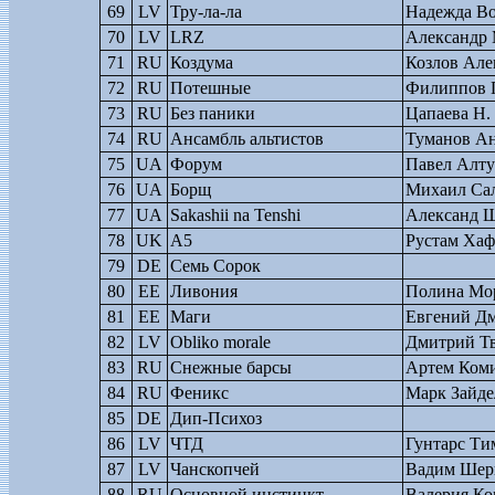
69
LV
Тру-ла-ла
Надежда Во
70
LV
LRZ
Александр
71
RU
Коздума
Козлов Але
72
RU
Потешные
Филиппов 
73
RU
Без паники
Цапаева Н.
74
RU
Ансамбль альтистов
Туманов А
75
UA
Форум
Павел Алту
76
UA
Борщ
Михаил Са
77
UA
Sakashii na Tenshi
Александ 
78
UK
А5
Рустам Хаф
79
DE
Семь Сорок
80
EE
Ливония
Полина Мо
81
EE
Маги
Евгений Д
82
LV
Obliko morale
Дмитрий Т
83
RU
Снежные барсы
Артем Коми
84
RU
Феникс
Марк Зайде
85
DE
Дип-Психоз
86
LV
ЧТД
Гунтарс Ти
87
LV
Чанскопчей
Вадим Шер
88
RU
Основной инстинкт
Валерия Ко