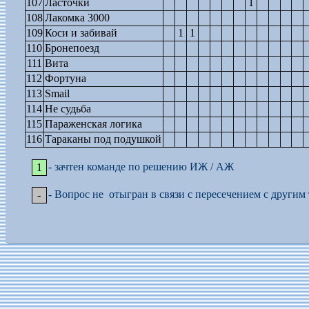
107
Ласточки
1
108
Лакомка 3000
109
Коси и забивай
1
1
110
Бронепоезд
111
Вита
112
Фортуна
113
Smail
114
Не судьба
115
Параженская логика
116
Тараканы под подушкой
- зачтен команде по решению ИЖ / АЖ
1
-
Вопрос не отыгран в связи с пересечением с другим
-