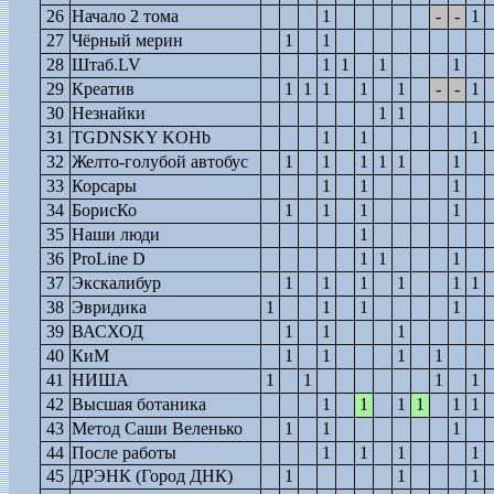
26
Начало 2 тома
1
-
-
1
27
Чёрный мерин
1
1
28
Штаб.LV
1
1
1
1
29
Креатив
1
1
1
1
1
-
-
1
30
Незнайки
1
1
31
TGDNSKY KOHb
1
1
1
32
Желто-голубой автобус
1
1
1
1
1
1
33
Корсары
1
1
1
34
БорисКо
1
1
1
1
35
Наши люди
1
36
ProLine D
1
1
1
37
Экскалибур
1
1
1
1
1
1
38
Эвридика
1
1
1
1
39
ВАСХОД
1
1
1
40
КиМ
1
1
1
1
41
НИША
1
1
1
1
42
Высшая ботаника
1
1
1
1
1
1
43
Метод Саши Веленько
1
1
1
44
После работы
1
1
1
1
45
ДРЭНК (Город ДНК)
1
1
1