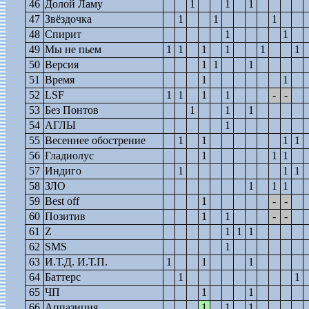
46
Долой Ламу
1
1
1
47
Звёздочка
1
1
1
48
Спирит
1
1
49
Мы не пьем
1
1
1
1
1
1
50
Версия
1
1
1
51
Время
1
1
52
LSF
1
1
1
1
-
-
53
Без Понтов
1
1
1
54
АГЛЫ
1
55
Весеннее обострение
1
1
1
1
56
Гладиолус
1
1
1
57
Индиго
1
1
1
58
ЗЛО
1
1
1
59
Best off
1
-
-
60
Позитив
1
1
-
-
61
Z
1
1
1
62
SMS
1
63
И.Т.Д. И.Т.П.
1
1
1
64
Баттерс
1
1
65
ЧП
1
1
66
Аппазиция
1
1
1