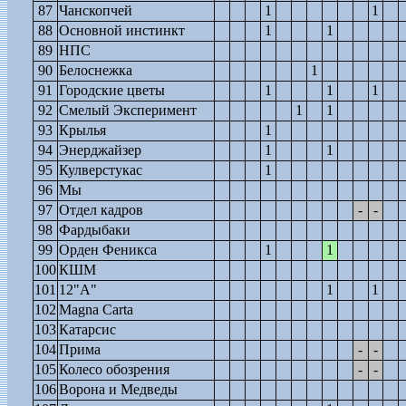
87
Чанскопчей
1
1
88
Основной инстинкт
1
1
89
НПС
90
Белоснежка
1
91
Городские цветы
1
1
1
92
Смелый Эксперимент
1
1
93
Крылья
1
94
Энерджайзер
1
1
95
Кулверстукас
1
96
Мы
97
Отдел кадров
-
-
98
Фардыбаки
99
Орден Феникса
1
1
100
КШМ
101
12"А"
1
1
102
Magna Carta
103
Катарсис
104
Прима
-
-
105
Колесо обозрения
-
-
106
Ворона и Медведы