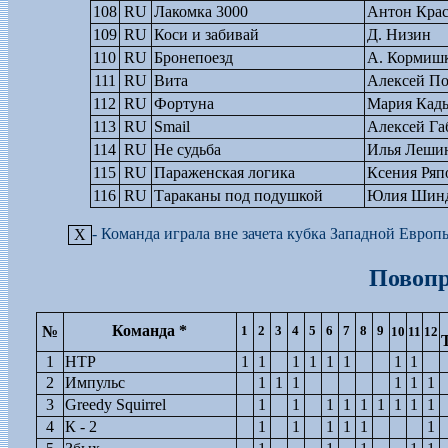
108
RU
Лакомка 3000
Антон Крас
109
RU
Коси и забивай
Д. Низин
110
RU
Бронепоезд
А. Кормиш
111
RU
Вита
Алексей По
112
RU
Фортуна
Мария Кад
113
RU
Smail
Алексей Га
114
RU
Не судьба
Илья Леши
115
RU
Параженская логика
Ксения Ряп
116
RU
Тараканы под подушкой
Юлия Шинд
- Команда играла вне зачета кубка Западной Европ
X
Повопр
Команда *
№
1
2
3
4
5
6
7
8
9
10
11
12
1
НТР
1
1
1
1
1
1
1
1
2
Импульс
1
1
1
1
1
1
3
Greedy Squirrel
1
1
1
1
1
1
1
1
1
4
К - 2
1
1
1
1
1
1