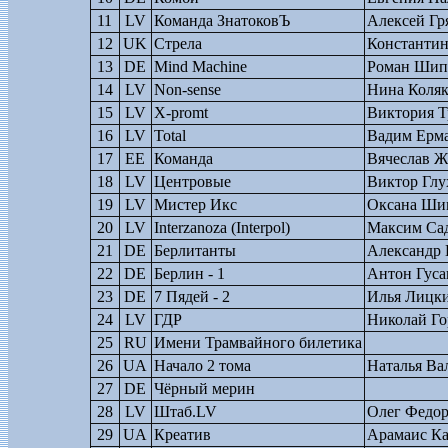
11
LV
Команда ЗнатоковЪ
Алексей Гр
12
UK
Стрела
Константи
13
DE
Mind Machine
Роман Шип
14
LV
Non-sense
Нина Коляк
15
LV
Х-promt
Виктория Т
16
LV
Total
Вадим Ерм
17
EE
Команда
Вячеслав Ж
18
LV
Центровые
Виктор Глу
19
LV
Мистер Икс
Оксана Ши
20
LV
Interzanoza (Interpol)
Максим Са
21
DE
Берлитанты
Александр
22
DE
Берлин - 1
Антон Гуса
23
DE
7 Пядей - 2
Илья Лицк
24
LV
ГДР
Николай Го
25
RU
Имени Трамвайного билетика
26
UA
Начало 2 тома
Наталья Ва
27
DE
Чёрный мерин
28
LV
Штаб.LV
Олег Федо
29
UA
Креатив
Арамаис К