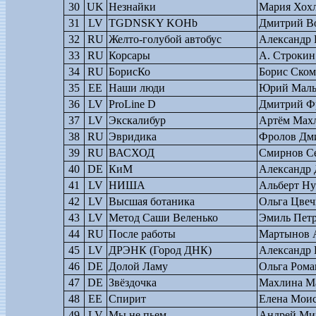
30
UK
Незнайки
Мария Хох
31
LV
TGDNSKY KOHb
Дмитрий В
32
RU
Желто-голубой автобус
Александр 
33
RU
Корсары
А. Строкин
34
RU
БорисКо
Борис Ском
35
EE
Наши люди
Юрий Мал
36
LV
ProLine D
Дмитрий Ф
37
LV
Экскалибур
Артём Мах
38
RU
Эвридика
Фролов Дм
39
RU
ВАСХОД
Смирнов С
40
DE
КиМ
Александр 
41
LV
НИША
Альберт Ну
42
LV
Высшая ботаника
Ольга Цвеч
43
LV
Метод Саши Веленько
Эмиль Петр
44
RU
После работы
Мартынов 
45
LV
ДРЭНК (Город ДНК)
Александр
46
DE
Долой Ламу
Ольга Рома
47
DE
Звёздочка
Махлина М
48
EE
Спирит
Елена Моис
49
LV
Мы не пьем
Андрей Ми