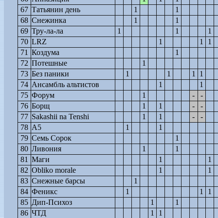
67
Татьянин день
1
1
68
Снежинка
1
1
69
Тру-ла-ла
1
1
1
70
LRZ
1
1
1
71
Коздума
1
72
Потешные
1
73
Без паники
1
1
1
1
74
Ансамбль альтистов
1
1
75
Форум
1
-
-
76
Борщ
1
1
-
-
77
Sakashii na Tenshi
1
1
-
-
78
А5
1
1
79
Семь Сорок
1
80
Ливония
1
1
81
Маги
1
1
82
Obliko morale
1
1
83
Снежные барсы
1
84
Феникс
1
1
1
85
Дип-Психоз
1
1
86
ЧТД
1
1