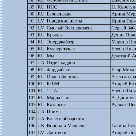
89
RU
НПС
Н. Хвостун
90
RU
Белоснежка
Арина Мур
91
LV
Городские цветы
Ирина Горя
92
LV
Смелый Эксперимент
Сергей Заб
93
RU
Крылья
Денис Орл
94
RU
Энерджайзер
Марина Па
95
RU
Кулверстукас
Елена Нико
96
RU
Мы
Дмитрий А
97
UA
Отдел кадров
98
RU
Фардыбаки
Егор Миха
99
RU
Орден Феникса
Александра
100
RU
КШМ
Андрей Коз
101
RU
12"А"
Елена Шат
102
RU
Magna Carta
А. Данилов
103
RU
Катарсис
Руслан Шев
104
UA
Прима
105
UA
Колесо обозрения
106
UK
Ворона и Медведы
Галина Ло
107
LV
Ласточки
Андрей Ло