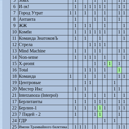
5
Збых
1
1
1
1
1
6
И-эх!
1
1
1
1
1
1
1
1
7
Город Утрат
1
1
1
1
1
1
1
8
Антанта
1
1
1
1
9
ЖЖ
1
1
1
1
1
10
Комби
1
1
1
1
1
1
1
1
11
Команда ЗнатоковЪ
1
1
1
1
12
Стрела
1
1
1
1
13
Mind Machine
1
1
1
1
1
1
14
Non-sense
1
1
1
1
1
1
15
Х-promt
1
1
1
1
16
Total
1
1
1
1
1
18
Команда
1
1
1
1
1
1
19
Центровые
1
1
1
20
Мистер Икс
1
1
1
1
21
Interzanoza (Interpol)
1
1
1
1
1
17
Берлитанты
1
1
1
1
1
1
1
22
Берлин-1
1
1
1
1
1
1
1
23
7 Пядей - 2
1
1
1
1
24
ГДР
1
1
25
1
1
1
1
1
1
Имени Трамвайного билетика