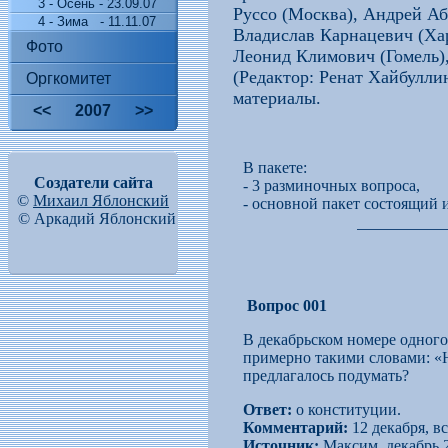
3 - Осень - 23.09.07
Руссо (Москва), Андрей Аб
4 - Зима - 11.11.07
Владислав Карнацевич (Ха
Фото
Леонид Климович (Гомель)
(Редактор: Ренат Хайбулли
Оргкомитет
материалы.
<<
2007
>>
В пакете:
Создатели сайта
- 3 разминочных вопроса,
©
Михаил Яблонский
- основной пакет состоящий и
©
Аркадий Яблонский
Вопрос 001
В декабрьском номере одног
примерно такими словами: «Н
предлагалось подумать?
Ответ:
о конституции.
Комментарий:
12 декабря, вс
Источник:
Максим, декабрь 