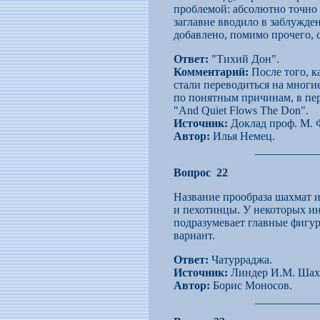
проблемой: абсолютно точно 
заглавие вводило в заблужде
добавлено, помимо прочего, с
Ответ:
"Тихий Дон".
Комментарий:
После того, к
стали переводиться на многи
по понятным причинам, в пер
"And Quiet Flows The Don".
Источник:
Доклад проф. М. Ф
Автор:
Илья Немец.
Вопрос 22
Название прообраза шахмат и
и пехотинцы. У некоторых ин
подразумевает главные фигур
вариант.
Ответ:
Чатурраджа.
Источник:
Линдер И.М. Шахмат
Автор:
Борис Моносов.