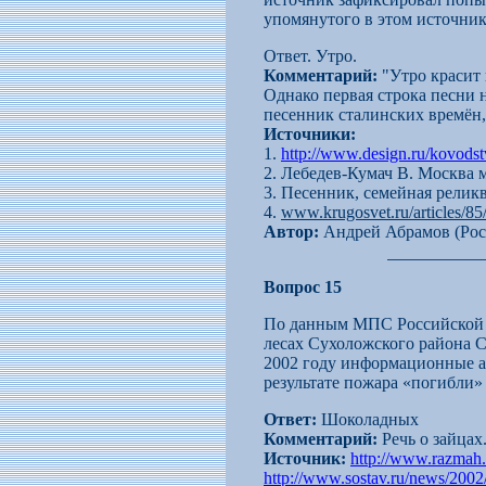
упомянутого в этом источник
Ответ. Утро.
Комментарий:
"Утро красит 
Однако первая строка песни н
песенник сталинских времён,
Источники:
1.
http://www.design.ru/kovodst
2. Лебедев-Кумач В. Москва 
3. Песенник, семейная реликв
4.
www.krugosvet.ru/articles/8
Автор:
Андрей Абрамов (Рос
Вопрос 15
По данным МПС Российской и
лесах Сухоложского района С
2002 году информационные аг
результате пожара «погибли»
Ответ:
Шоколадных
Комментарий:
Речь о зайцах
Источник:
http://www.razmah.
http://www.sostav.ru/news/2002