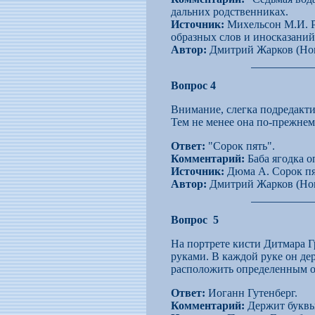
дальних родственниках.
Источник:
Михельсон М.И. Ру
образных слов и иносказаний. Т
Автор:
Дмитрий Жарков (Нов
Вопрос 4
Внимание, слегка подредакти
Тем не менее она по-прежнем
Ответ:
"Сорок пять".
Комментарий:
Баба ягодка оп
Источник:
Дюма А. Сорок пять
Автор:
Дмитрий Жарков (Нов
Вопрос 5
На портрете кисти Дитмара Г
руками. В каждой руке он де
расположить определенным об
Ответ:
Иоганн Гутенберг.
Комментарий:
Держит буквы