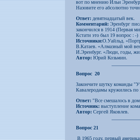
вот по мнению Ильи Эренбурга
Назовите его абсолютно точн
Ответ:
девятнадцатый век.
Комментарий:
Эренбург писа
закончился в 1914 (Первая ми
Кстати это был 19 вопрос : -)
Источники:
О.Уайльд. «Порт
В.Катаев. «Алмазный мой ве
И.Эренбург. «Люди, годы, жи
Автор:
Юрий Козьмин.
Вопрос 20
Закончите шутку команды "Ут
Кавалеродамы кружились по з
Ответ:
"Все смешалось в дом
Источник:
выступление кома
Автор:
Сергей Яковлев.
Вопрос 21
В 1965 году, первый америк