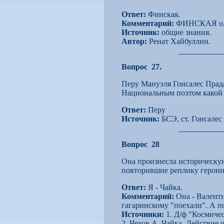
Ответ:
Финская.
Комментарий:
ФИНСКАЯ оли
Источник:
общие знания.
Автор:
Ренат Хайбуллин.
Вопрос 27.
Перу Мануэля Гонсалес Прад
Национальным поэтом какой 
Ответ:
Перу
Источник:
БСЭ, ст. Гонсалес
Вопрос 28
Она произнесла историческую
повторившие реплику героини
Ответ:
Я - Чайка.
Комментарий:
Она - Валенти
гагаринскому "поехали". А пот
Источники:
1. Д/ф "Космичес
2. Чехов А. Чайка. Действие 