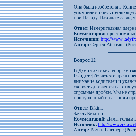
Она была изобретена в Коннек
упоминании без уточняющего 
про Неваду. Назовите ее двум
Ответ:
Измерительная (мерна
Комментарий:
при упоминани
Источники:
http://www.ladyfr
Автор:
Сергей Абрамов (Рост
Вопрос 12
В Дании активисты организа
Бэ'ндитс] борются с превыше
внимание водителей и указыв
скорость движения на этих уч
огромные пробки. Мы не спра
пропущенный в названии орг
Ответ:
Bikini.
Зачет: Бикини.
Комментарий:
Дамы голым в
Источник:
http://www.avtowe
Автор:
Роман Гантверг (Рост