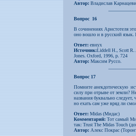
Автор:
Владислав Карнацеви
Вопрос 16
В сочинениях Аристотеля это
оно вошло и в русский язык. 
Ответ:
евнух
Источник:
Liddell H., Scott R
Jones. Oxford, 1996, p. 724
Автор:
Максим Руссо
.
Вопрос 17
Помните анекдотическую исто
силу при отрыве от земли? Н
названия буквально следует, 
но ехать сам уже вряд ли смо
Ответ:
Midas (Мидас)
Комментарий:
Тот самый Мид
так: Trust The Midas Touch (
Автор:
Алекс Покрас (Торонт