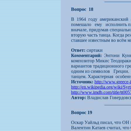
Вопрос 18
В 1964 году американский 
помешало ему исполнить пр
вначале, придумав специаль
вторую часть танца. Когда р
ставшее известным во всём м
Ответ:
сиртаки
Комментарий:
Энтони Куин 
композитор Микис Теодоракис
вариантов традиционного гре
одним из символов Греции.
танцем. Характерная особенн
Источник:
http://www.greece-in
http://en.wikipedia.org/wiki/Syrt
http://www.imdb.com/title/tt005
Автор:
Владислав Говердовс
Вопрос 19
Оскар Уайльд писал, что ОН 
Валентин Катаев считал, что