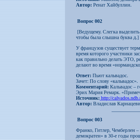
Автор:
Ренат Хайбуллин.
Вопрос 002
[Ведущему. Слегка выделить 
чтобы была слышна буква д.]
У французов существует терм
время которого участники зас
как правильно делать ЭТО, р
делают во время «нормандск
Ответ:
Пьют кальвадос.
Зачет: По слову «кальвадос».
Комментарий:
Кальвадос – г
Эрих Мария Ремарк. «Примеча
Источник:
http://calvados.ndb
Автор:
Владислав Карнацеви
Вопрос 003
Франко, Гитлер, Чемберлен – 
демократен» в 30-е годы про