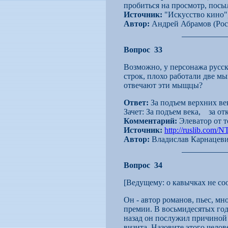
пробиться на просмотр, посы
Источник:
"Искусство кино", 
Автор:
Андрей Абрамов (Рос
Вопрос 33
Возможно, у персонажа русск
строк, плохо работали две мыш
отвечают эти мыщцы?
Ответ:
За подъем верхних ве
Зачет: За подъем века, за от
Комментарий:
Элеватор от т
Источник:
http://ruslib.com/
Автор:
Владислав Карнацеви
Вопрос 34
[Ведущему: о кавычках не со
Он - автор романов, пьес, мн
премии. В восьмидесятых год
назад он послужил причиной
визита. Назовите этого челов