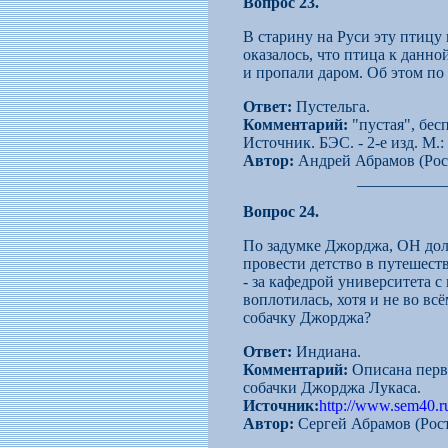
Вопрос 23.
В старину на Руси эту птицу
оказалось, что птица к данно
и пропали даром. Об этом по
Ответ:
Пустельга.
Комментарий:
"пустая", бес
Источник. БЭС. - 2-е изд. М.
Автор:
Андрей Абрамов (Рос
Вопрос 24.
По задумке Джорджа, ОН дол
провести детство в путешеств
- за кафедрой университета 
воплотилась, хотя и не во в
собачку Джорджа?
Ответ:
Индиана.
Комментарий:
Описана перво
собачки Джорджа Лукаса.
Источник:
http://www.sem40.ru
Автор:
Сергей Абрамов (Рост