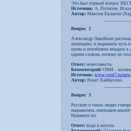
Это был первый вопрос ВЕС
Источник:
А. Потапов. Искус
Автор:
Максим Евланов (Ха
Вопрос 2
Александр Лавейкин рассказы
аппендикс и вырывать чуть п
шума и неизбежно впадать в 
одним словом, почему не пол
Ответ:
невесомость.
Комментарий:
ОНИ – космо
Источник:
www.vesti7.ru/new
Автор:
Ренат Хайбуллин.
Вопрос 3
Русские о таких людях говор
выражении, имеющем аналог
Назовите их.
Ответ:
вода и кисель.
Комментарий:
"Седьмая вода