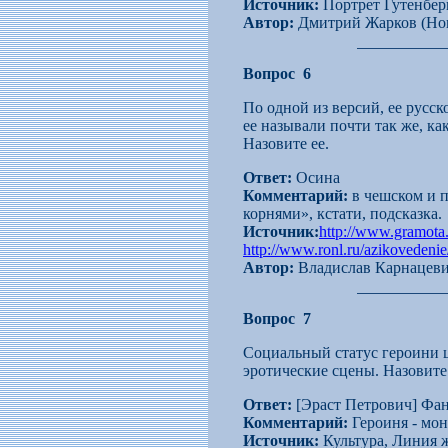
Источник:
Портрет Гутенберг
Автор:
Дмитрий Жарков (Нов
Вопрос 6
По одной из версий, ее русс
ее называли почти так же, ка
Назовите ее.
Ответ:
Осина
Комментарий:
в чешском и п
корнями», кстати, подсказка.
Источник:
http://www.gramota
http://www.ronl.ru/azikovedeni
Автор:
Владислав Карнацеви
Вопрос 7
Социальный статус героини ц
эротические сцены. Назовите 
Ответ:
[Эраст Петрович] Фа
Комментарий:
Героиня - мон
Источник:
Культура, Линия ж