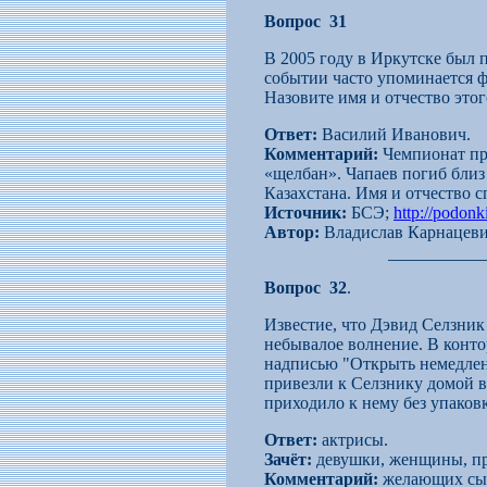
Вопрос 31
В 2005 году в Иркутске был 
событии часто упоминается ф
Назовите имя и отчество этог
Ответ:
Василий Иванович.
Комментарий:
Чемпионат про
«щелбан».
Чапаев погиб близ
Казахстана. Имя и отчество с
Источник:
БСЭ;
http://podon
Автор:
Владислав Карнацеви
Вопрос 32
.
Известие, что Дэвид Селзник
небывалое волнение. В конт
надписью "Открыть немедлен
привезли к Селзнику домой в 
приходило к нему без упаков
Ответ:
актрисы.
Зачёт:
девушки, женщины, прет
Комментарий:
желающих сыгр