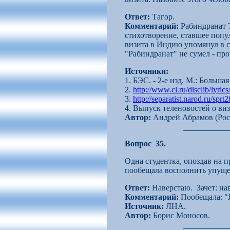
Ответ:
Тагор.
Комментарий:
Рабиндранат Т
стихотворение, ставшее попу
визита в Индию упомянул в с
"Рабиндранат" не сумел - пр
Источники:
1. БЭС. - 2-е изд. М.: Больша
2.
http://www.cl.ru/disclib/lyric
3.
http://separatist.narod.ru/sp
4. Выпуск теленовостей о ви
Автор:
Андрей Абрамов (Рос
Вопрос 35.
Одна студентка, опоздав на 
пообещала восполнить упуще
Ответ:
Наверстаю. Зачет: на
Комментарий:
Пообещала: "Я
Источник:
ЛНА.
Автор:
Борис Моносов.