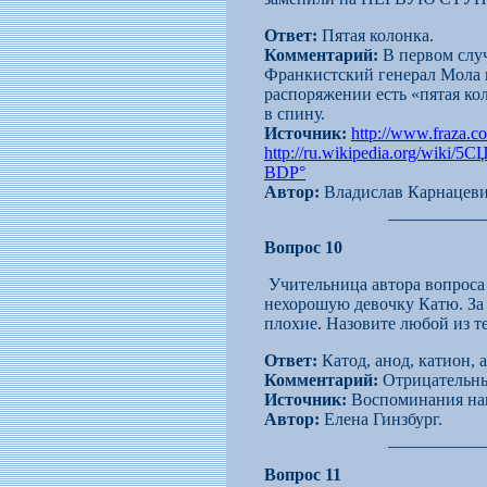
Ответ:
Пятая колонка.
Комментарий:
В первом слу
Франкистский генерал Мола в
распоряжении есть «пятая ко
в спину.
Источник:
http://www.fraza.c
http://ru.wikipedia.org/wiki/
BDР°
Автор:
Владислав Карнацеви
Вопрос 10
Учительница автора вопроса
нехорошую девочку Катю. За К
плохие. Назовите любой из т
Ответ:
Катод, анод, катион, 
Комментарий:
Отрицательный
Источник:
Воспоминания наш
Автор:
Елена Гинзбург.
Вопрос 11